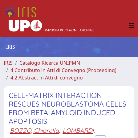
IRIS
IRIS
Catalogo Ricerca UNIPMN
4 Contributo in Atti di Convegno (Proceeding)
4.2 Abstract in Atti di convegno
CELL-MATRIX INTERACTION
RESCUES NEUROBLASTOMA CELLS
FROM BETA-AMYLOID INDUCED
APOPTOSIS
BOZZO, Chiarella
;
LOMBARDI,