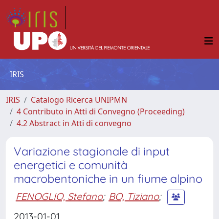
IRIS
IRIS
Catalogo Ricerca UNIPMN
4 Contributo in Atti di Convegno (Proceeding)
4.2 Abstract in Atti di convegno
Variazione stagionale di input
energetici e comunità
macrobentoniche in un fiume alpino
FENOGLIO, Stefano
;
BO, Tiziano
;
2013-01-01