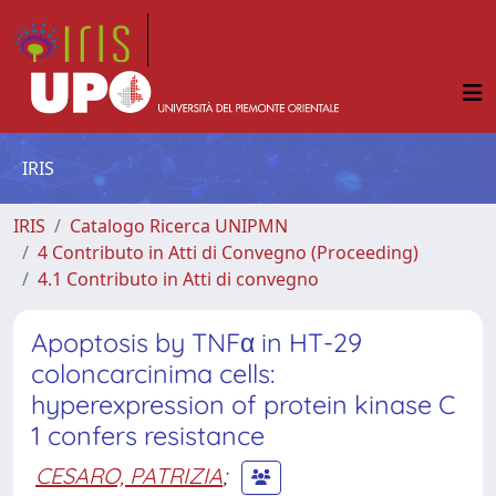
IRIS
IRIS
Catalogo Ricerca UNIPMN
4 Contributo in Atti di Convegno (Proceeding)
4.1 Contributo in Atti di convegno
Apoptosis by TNFα in HT-29
coloncarcinima cells:
hyperexpression of protein kinase C
1 confers resistance
CESARO, PATRIZIA
;