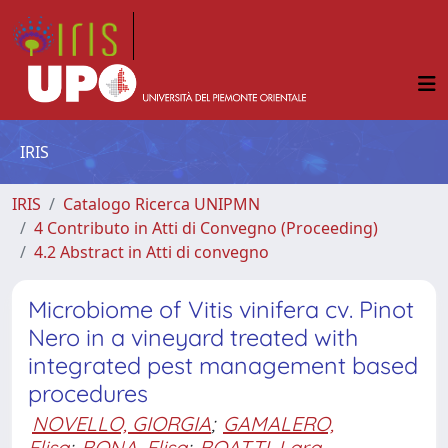
IRIS
IRIS
Catalogo Ricerca UNIPMN
4 Contributo in Atti di Convegno (Proceeding)
4.2 Abstract in Atti di convegno
Microbiome of Vitis vinifera cv. Pinot
Nero in a vineyard treated with
integrated pest management based
procedures
NOVELLO, GIORGIA
;
GAMALERO,
Elisa
;
BONA, Elisa
;
BOATTI, Lara