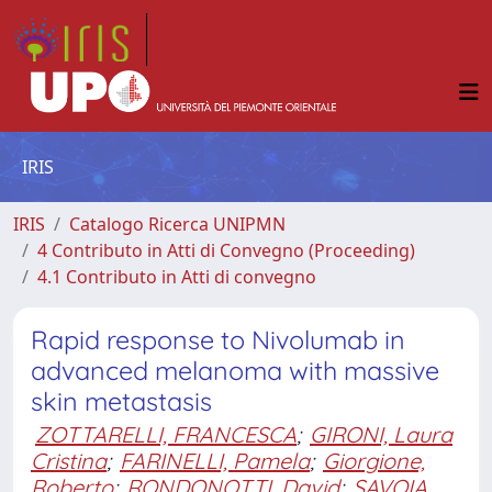
IRIS
IRIS
Catalogo Ricerca UNIPMN
4 Contributo in Atti di Convegno (Proceeding)
4.1 Contributo in Atti di convegno
Rapid response to Nivolumab in
advanced melanoma with massive
skin metastasis
ZOTTARELLI, FRANCESCA
;
GIRONI, Laura
Cristina
;
FARINELLI, Pamela
;
Giorgione,
Roberto
;
RONDONOTTI, David
;
SAVOIA,