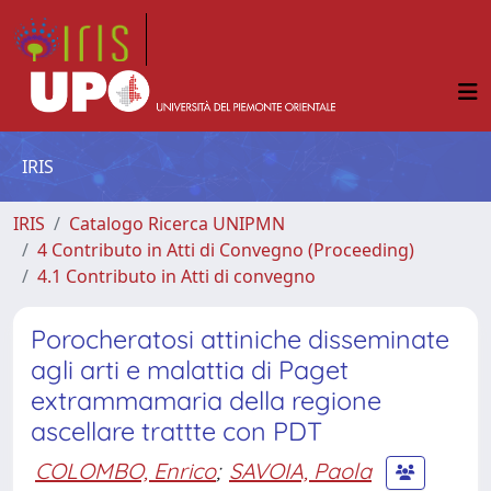
IRIS
IRIS
Catalogo Ricerca UNIPMN
4 Contributo in Atti di Convegno (Proceeding)
4.1 Contributo in Atti di convegno
Porocheratosi attiniche disseminate
agli arti e malattia di Paget
extrammamaria della regione
ascellare trattte con PDT
COLOMBO, Enrico
;
SAVOIA, Paola