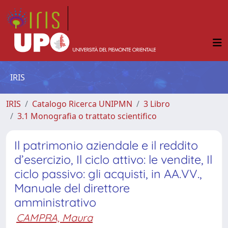
IRIS
IRIS
Catalogo Ricerca UNIPMN
3 Libro
3.1 Monografia o trattato scientifico
Il patrimonio aziendale e il reddito
d’esercizio, Il ciclo attivo: le vendite, Il
ciclo passivo: gli acquisti, in AA.VV.,
Manuale del direttore
amministrativo
CAMPRA, Maura