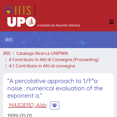
IRIS
IRIS
Catalogo Ricerca UNIPMN
4 Contributo in Atti di Convegno (Proceeding)
4.1 Contributo in Atti di convegno
“A percolative approach to 1/f^a
noise : numerical evaluation of the
exponent a.”
MASOERO, Aldo
1999-01-01