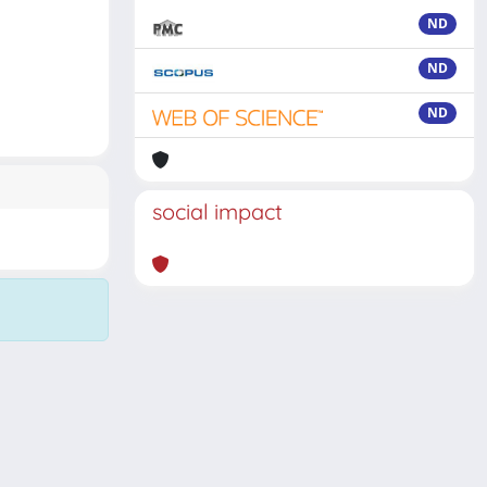
ND
ND
ND
social impact