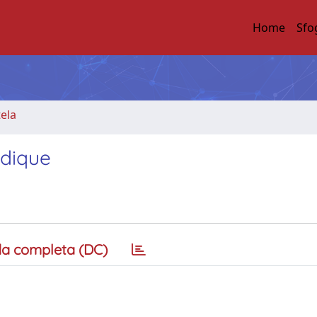
Home
Sfo
tela
idique
a completa (DC)