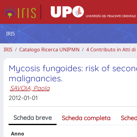
IRIS
IRIS
Catalogo Ricerca UNIPMN
4 Contributo in Atti 
Mycosis fungoides: risk of sec
malignancies.
SAVOIA, Paola
2012-01-01
Scheda breve
Scheda completa
Sched
Anno