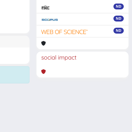
ND
ND
ND
social impact