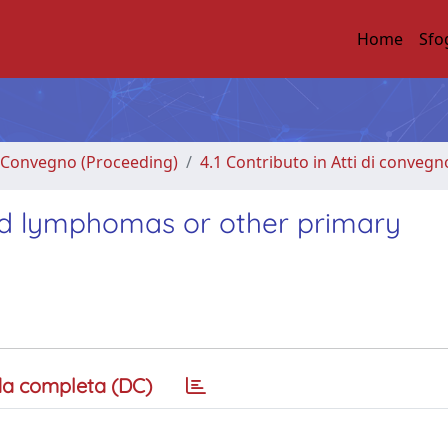
Home
Sfo
di Convegno (Proceeding)
4.1 Contributo in Atti di convegn
ond lymphomas or other primary
a completa (DC)