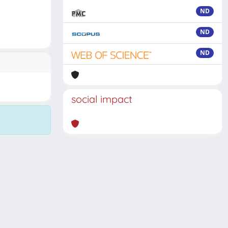
ND
ND
ND
social impact