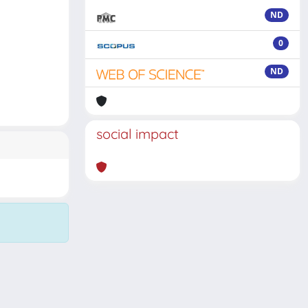
ND
0
ND
social impact