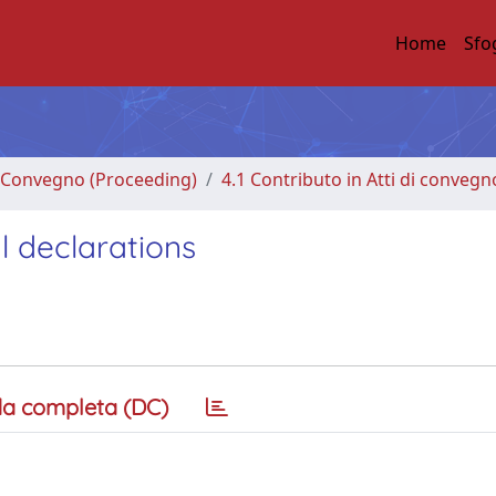
Home
Sfo
di Convegno (Proceeding)
4.1 Contributo in Atti di convegn
l declarations
a completa (DC)