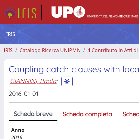
IRIS
IRIS
Catalogo Ricerca UNIPMN
4 Contributo in Atti 
Coupling catch clauses with loca
GIANNINI, Paola
;
2016-01-01
Scheda breve
Scheda completa
Sched
Anno
2016