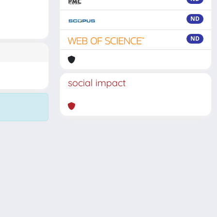
ND
ND
social impact