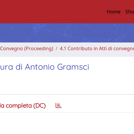
Home
Sfo
di Convegno (Proceeding)
4.1 Contributo in Atti di convegn
tura di Antonio Gramsci
a completa (DC)