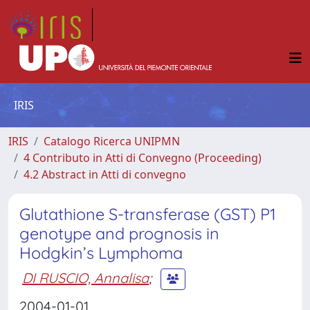
IRIS
IRIS
Catalogo Ricerca UNIPMN
4 Contributo in Atti di Convegno (Proceeding)
4.2 Abstract in Atti di convegno
Glutathione S-transferase (GST) P1
genotype and prognosis in
Hodgkin’s Lymphoma
DI RUSCIO, Annalisa
;
2004-01-01