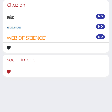
Citazioni
ND
ND
ND
social impact