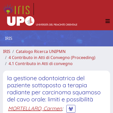
IRIS
IRIS
Catalogo Ricerca UNIPMN
4 Contributo in Atti di Convegno (Proceeding)
4.1 Contributo in Atti di convegno
la gestione odontoiatrica del
paziente sottoposto a terapia
radiante per carcinoma squamoso
del cavo orale: limiti e possibilità
MORTELLARO, Carmen
;