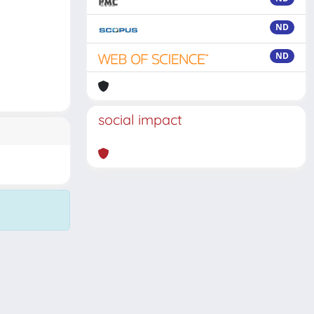
ND
ND
social impact