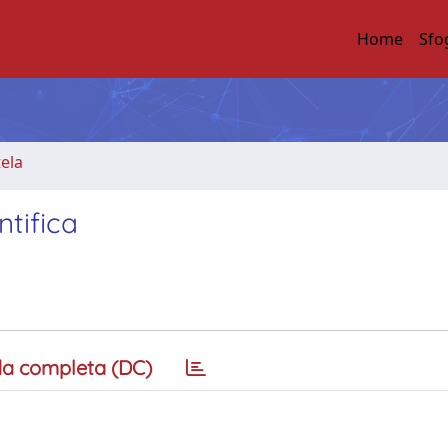
Home
Sfo
tela
tifica
a completa (DC)