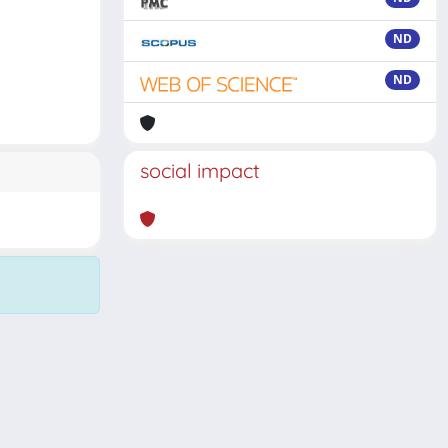
ND
ND
social impact