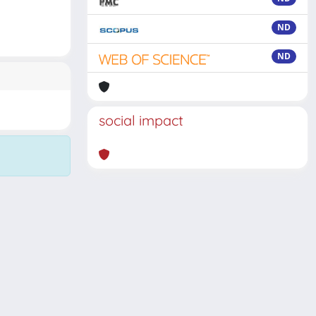
ND
ND
social impact