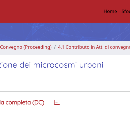
Home
Sfo
di Convegno (Proceeding)
4.1 Contributo in Atti di convegn
azione dei microcosmi urbani
a completa (DC)