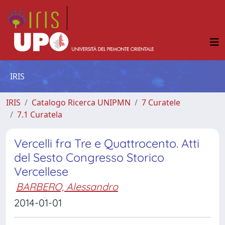
IRIS
IRIS
Catalogo Ricerca UNIPMN
7 Curatele
7.1 Curatela
Vercelli fra Tre e Quattrocento. Atti
del Sesto Congresso Storico
Vercellese
BARBERO, Alessandro
2014-01-01