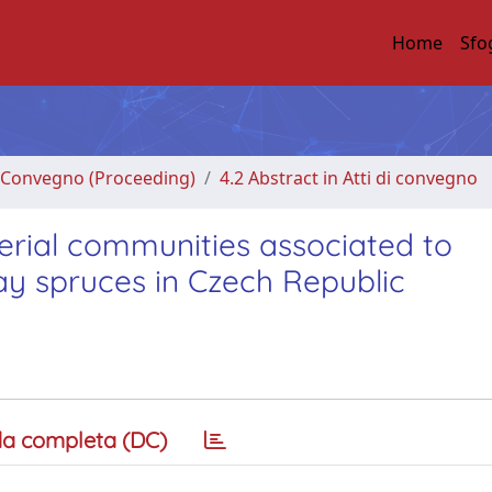
Home
Sfo
di Convegno (Proceeding)
4.2 Abstract in Atti di convegno
terial communities associated to
y spruces in Czech Republic
a completa (DC)