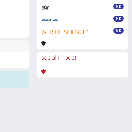
ND
ND
ND
social impact