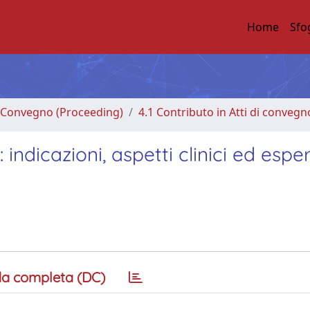
Home
Sfo
di Convegno (Proceeding)
4.1 Contributo in Atti di convegn
: indicazioni, aspetti clinici ed espe
a completa (DC)