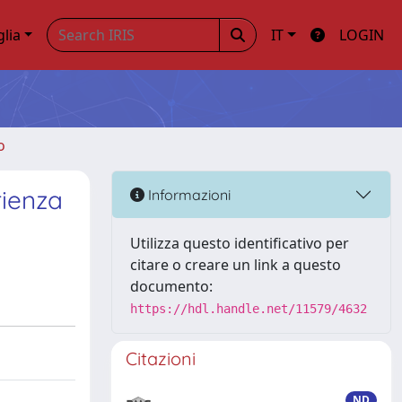
glia
IT
LOGIN
o
rienza
Informazioni
Utilizza questo identificativo per
citare o creare un link a questo
documento:
https://hdl.handle.net/11579/4632
Citazioni
ND