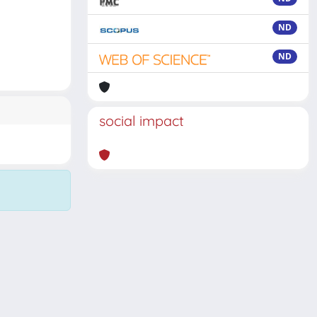
ND
ND
social impact