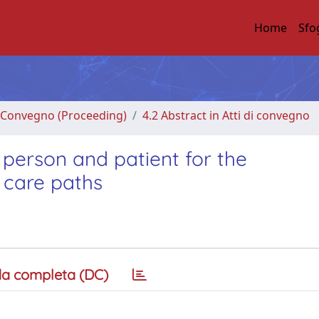
Home
Sfo
di Convegno (Proceeding)
4.2 Abstract in Atti di convegno
l person and patient for the
 care paths
a completa (DC)