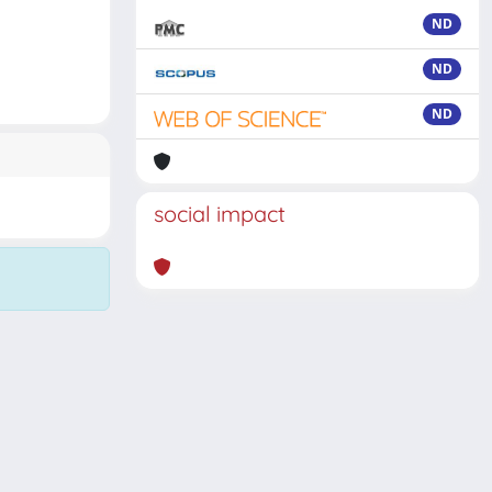
ND
ND
ND
social impact