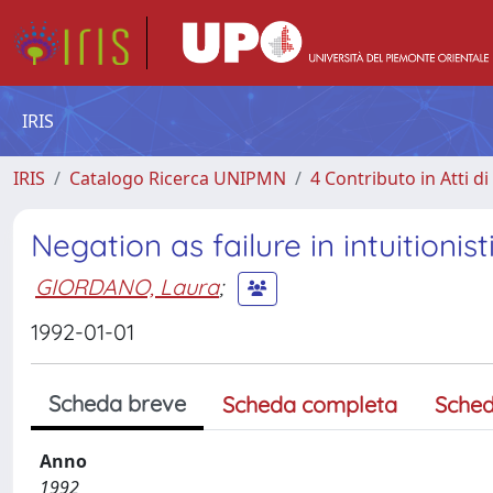
IRIS
IRIS
Catalogo Ricerca UNIPMN
4 Contributo in Atti 
Negation as failure in intuitioni
GIORDANO, Laura
;
1992-01-01
Scheda breve
Scheda completa
Sched
Anno
1992