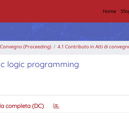
Home
Sfo
di Convegno (Proceeding)
4.1 Contributo in Atti di convegn
stic logic programming
a completa (DC)