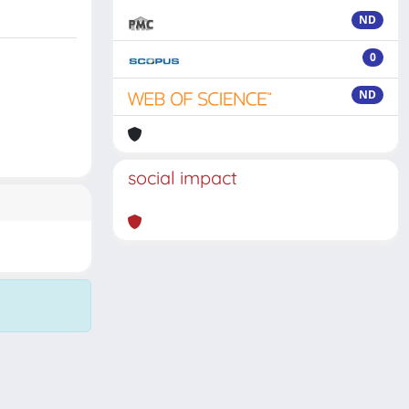
ND
0
ND
social impact