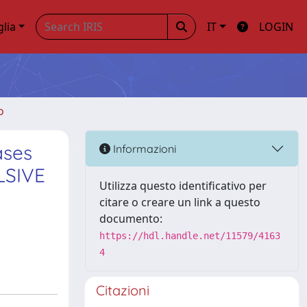
glia
IT
LOGIN
o
ases
Informazioni
LSIVE
Utilizza questo identificativo per
citare o creare un link a questo
documento:
https://hdl.handle.net/11579/4163
4
Citazioni