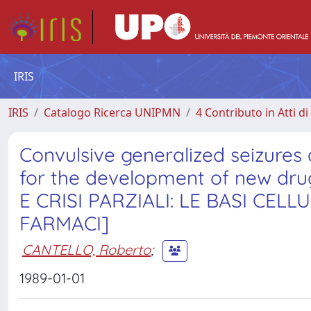
IRIS
IRIS
Catalogo Ricerca UNIPMN
4 Contributo in Atti 
Convulsive generalized seizures a
for the development of new d
E CRISI PARZIALI: LE BASI CEL
FARMACI]
CANTELLO, Roberto
;
1989-01-01