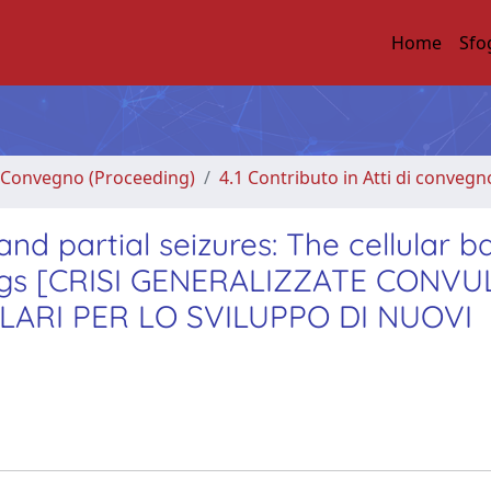
Home
Sfo
di Convegno (Proceeding)
4.1 Contributo in Atti di convegn
nd partial seizures: The cellular b
rugs [CRISI GENERALIZZATE CONVU
LULARI PER LO SVILUPPO DI NUOVI