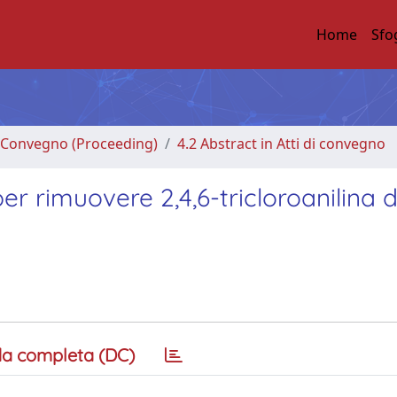
Home
Sfo
di Convegno (Proceeding)
4.2 Abstract in Atti di convegno
per rimuovere 2,4,6-tricloroanilina 
a completa (DC)