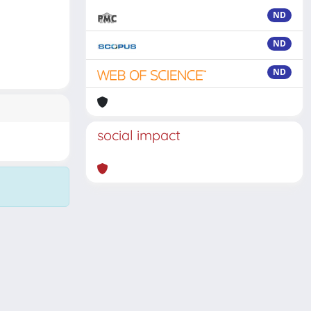
ND
ND
ND
social impact