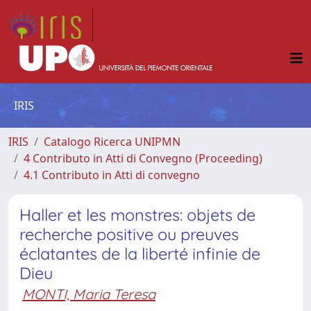
IRIS
IRIS
Catalogo Ricerca UNIPMN
4 Contributo in Atti di Convegno (Proceeding)
4.1 Contributo in Atti di convegno
Haller et les monstres: objets de
recherche positive ou preuves
éclatantes de la liberté infinie de
Dieu
MONTI, Maria Teresa