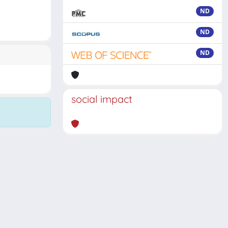
ND
ND
ND
social impact