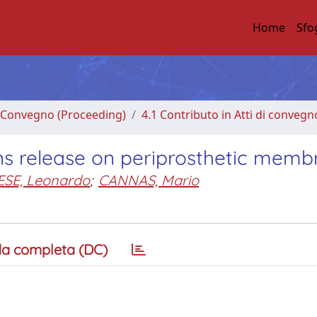
Home
Sfo
di Convegno (Proceeding)
4.1 Contributo in Atti di convegn
ons release on periprosthetic mem
SE, Leonardo
;
CANNAS, Mario
a completa (DC)