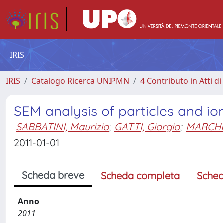
IRIS
IRIS
Catalogo Ricerca UNIPMN
4 Contributo in Atti 
SEM analysis of particles and i
SABBATINI, Maurizio
;
GATTI, Giorgio
;
MARCHE
2011-01-01
Scheda breve
Scheda completa
Sched
Anno
2011