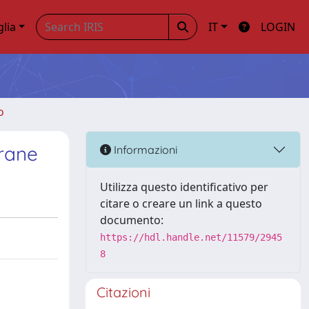
glia
IT
LOGIN
o
brane
Informazioni
Utilizza questo identificativo per
citare o creare un link a questo
documento:
https://hdl.handle.net/11579/2945
8
Citazioni