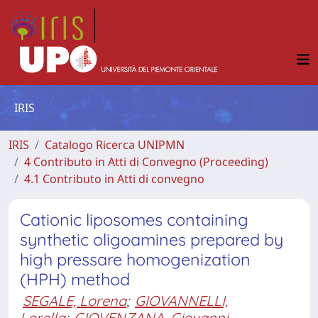
IRIS
IRIS
Catalogo Ricerca UNIPMN
4 Contributo in Atti di Convegno (Proceeding)
4.1 Contributo in Atti di convegno
Cationic liposomes containing
synthetic oligoamines prepared by
high pressare homogenization
(HPH) method
SEGALE, Lorena
;
GIOVANNELLI,
Lorella
;
GIOVENZANA, Giovanni