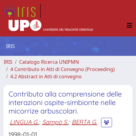
IRIS
IRIS
Catalogo Ricerca UNIPMN
4 Contributo in Atti di Convegno (Proceeding)
4.2 Abstract in Atti di convegno
Contributo alla comprensione delle
interazioni ospite-simbionte nelle
micorrize arbuscolari.
LINGUA G.
;
Sampò S.
;
BERTA G.
1998-01-01