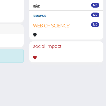
ND
ND
ND
social impact