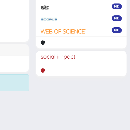
ND
ND
ND
social impact