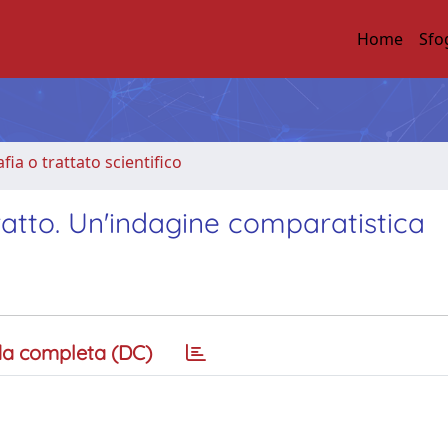
Home
Sfo
ia o trattato scientifico
tratto. Un'indagine comparatistica
a completa (DC)