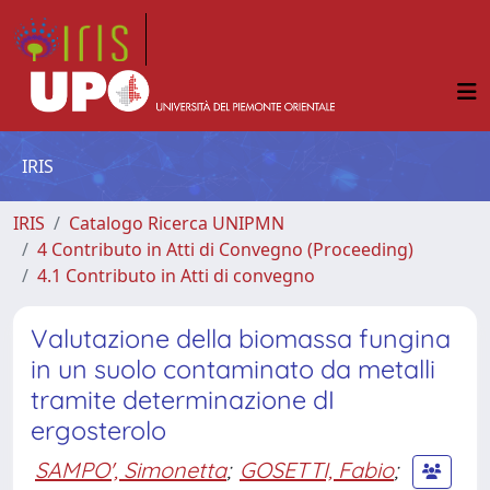
IRIS
IRIS
Catalogo Ricerca UNIPMN
4 Contributo in Atti di Convegno (Proceeding)
4.1 Contributo in Atti di convegno
Valutazione della biomassa fungina
in un suolo contaminato da metalli
tramite determinazione dI
ergosterolo
SAMPO', Simonetta
;
GOSETTI, Fabio
;