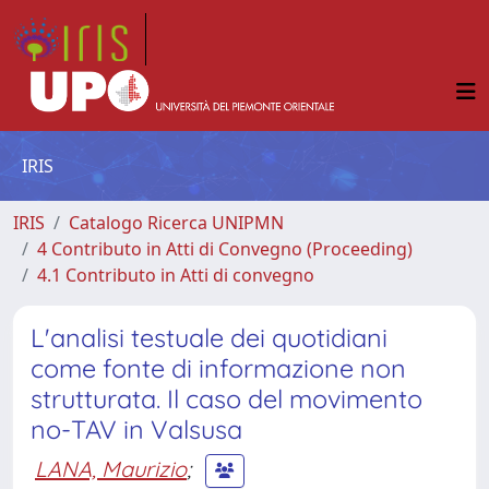
IRIS
IRIS
Catalogo Ricerca UNIPMN
4 Contributo in Atti di Convegno (Proceeding)
4.1 Contributo in Atti di convegno
L'analisi testuale dei quotidiani
come fonte di informazione non
strutturata. Il caso del movimento
no-TAV in Valsusa
LANA, Maurizio
;