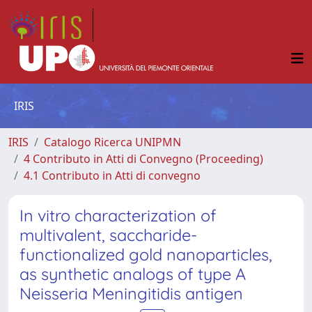
IRIS
IRIS
Catalogo Ricerca UNIPMN
4 Contributo in Atti di Convegno (Proceeding)
4.1 Contributo in Atti di convegno
In vitro characterization of
multivalent, saccharide-
functionalized gold nanoparticles,
as synthetic analogs of type A
Neisseria Meningitidis antigen