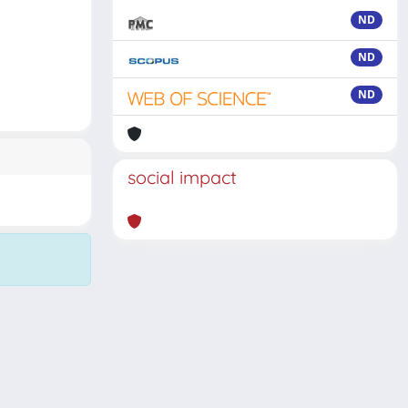
ND
ND
ND
social impact