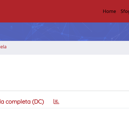
Home
Sfo
tela
a completa (DC)