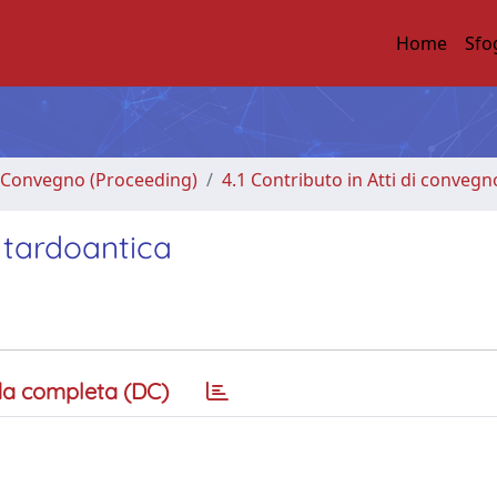
Home
Sfo
di Convegno (Proceeding)
4.1 Contributo in Atti di convegn
à tardoantica
a completa (DC)