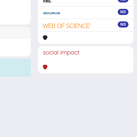
ND
ND
social impact