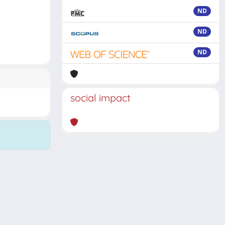
ND
ND
ND
social impact