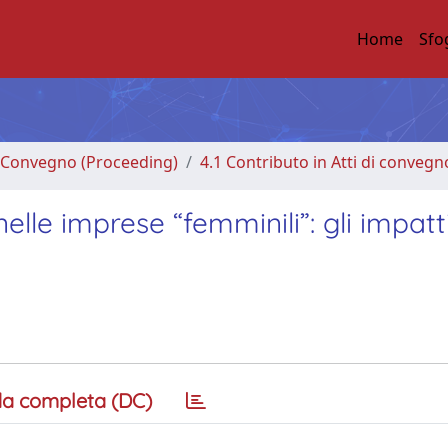
Home
Sfo
di Convegno (Proceeding)
4.1 Contributo in Atti di convegn
elle imprese “femminili”: gli impatti
a completa (DC)