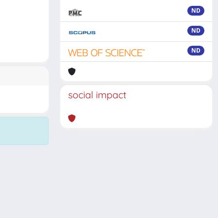
ND
ND
ND
social impact