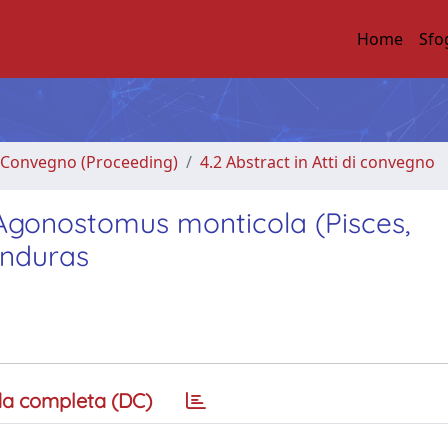
Home
Sfo
di Convegno (Proceeding)
4.2 Abstract in Atti di convegno
i Agonostomus monticola (Pisces,
onduras
a completa (DC)