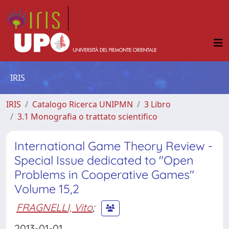
IRIS
IRIS
Catalogo Ricerca UNIPMN
3 Libro
3.1 Monografia o trattato scientifico
International Game Theory Review -
Special Issue dedicated to "Open
Problems in Cooperative Games"
Volume 15,2
FRAGNELLI, Vito
;
2013-01-01