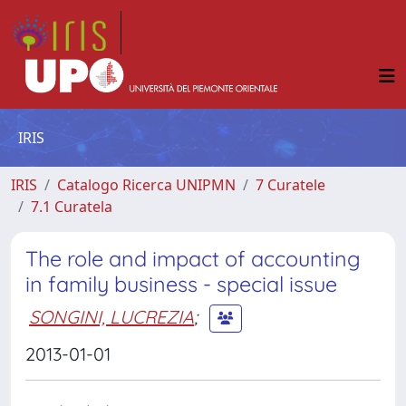
IRIS
IRIS
Catalogo Ricerca UNIPMN
7 Curatele
7.1 Curatela
The role and impact of accounting
in family business - special issue
SONGINI, LUCREZIA
;
2013-01-01