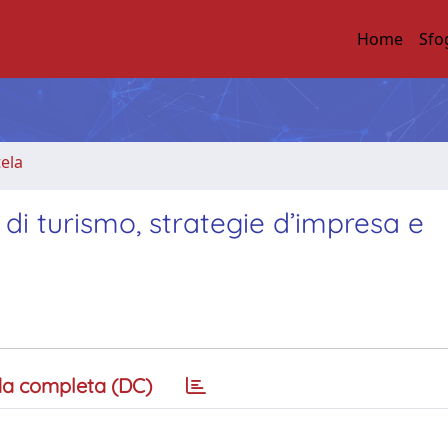
Home
Sfo
tela
i di turismo, strategie d’impresa e
a completa (DC)