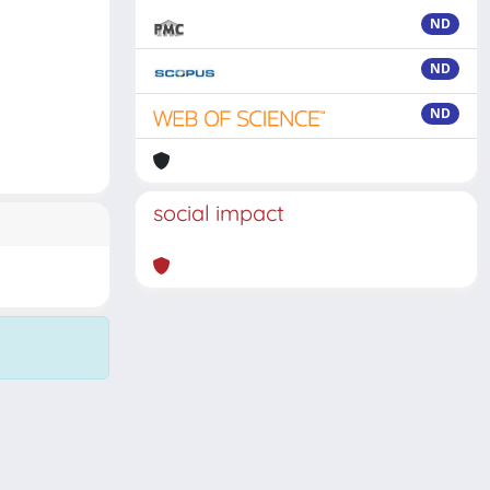
ND
ND
ND
social impact