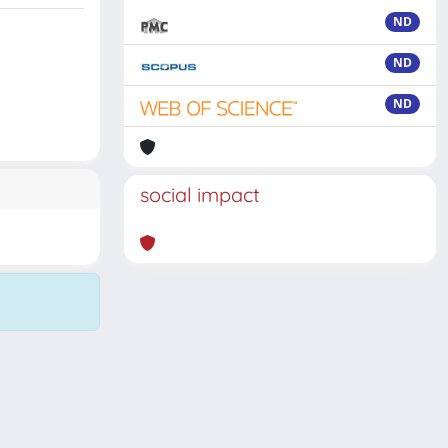
ND
ND
ND
social impact