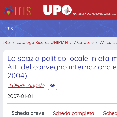
IRIS
IRIS
Catalogo Ricerca UNIPMN
7 Curatele
7.1 Cura
Lo spazio politico locale in et
Atti del convegno internazionale
2004)
TORRE, Angelo
2007-01-01
Scheda breve
Scheda completa
Sched