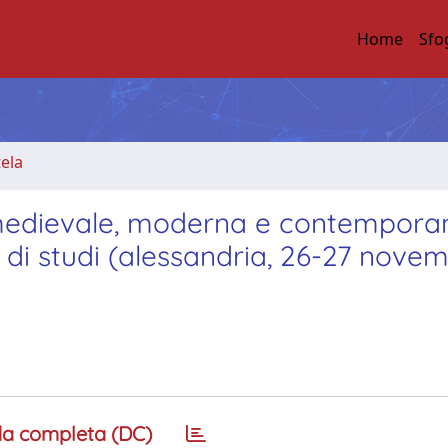
Home
Sfo
tela
à medievale, moderna e contempora
 di studi (alessandria, 26-27 nove
a completa (DC)