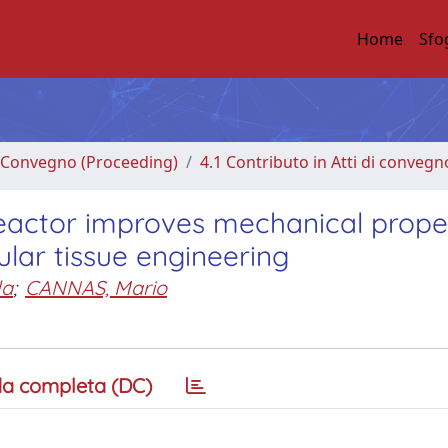
Home
Sfo
di Convegno (Proceeding)
4.1 Contributo in Atti di convegn
reactor improves mechanical prope
ular tissue engineering
la
;
CANNAS, Mario
a completa (DC)