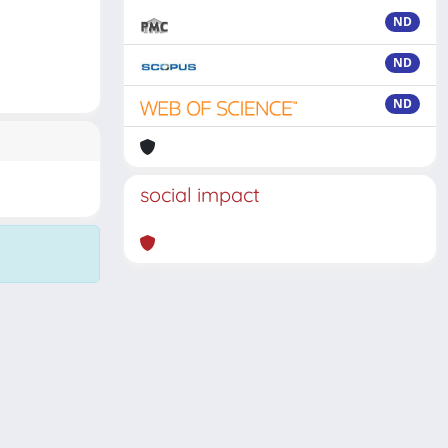
ND
ND
ND
social impact