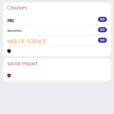
Citazioni
ND
ND
ND
social impact