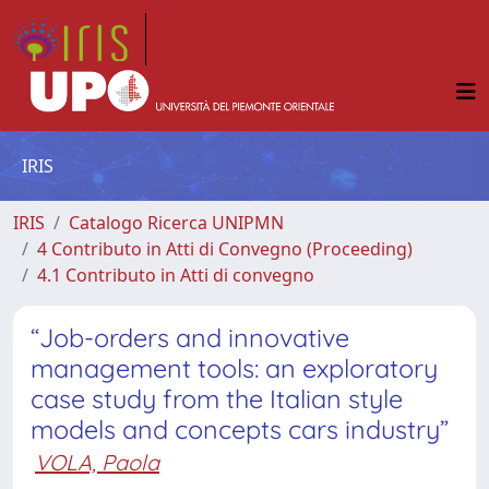
IRIS
IRIS
Catalogo Ricerca UNIPMN
4 Contributo in Atti di Convegno (Proceeding)
4.1 Contributo in Atti di convegno
“Job-orders and innovative
management tools: an exploratory
case study from the Italian style
models and concepts cars industry”
VOLA, Paola