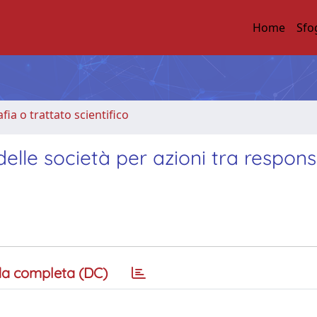
Home
Sfo
ia o trattato scientifico
elle società per azioni tra responsa
a completa (DC)