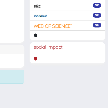
ND
ND
ND
social impact