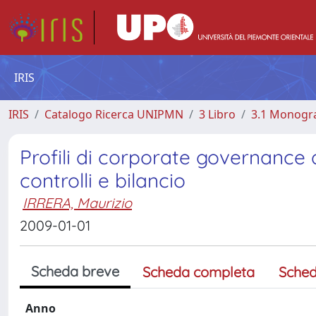
IRIS
IRIS
Catalogo Ricerca UNIPMN
3 Libro
3.1 Monograf
Profili di corporate governance d
controlli e bilancio
IRRERA, Maurizio
2009-01-01
Scheda breve
Scheda completa
Sched
Anno