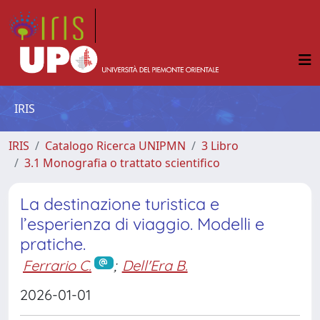
IRIS
IRIS
Catalogo Ricerca UNIPMN
3 Libro
3.1 Monografia o trattato scientifico
La destinazione turistica e
l’esperienza di viaggio. Modelli e
pratiche.
Ferrario C.
;
Dell'Era B.
2026-01-01