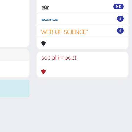
ND
5
6
social impact