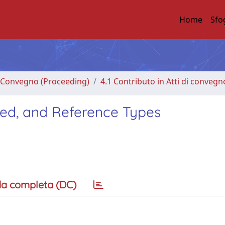
Home
Sfo
di Convegno (Proceeding)
4.1 Contributo in Atti di convegn
fied, and Reference Types
a completa (DC)