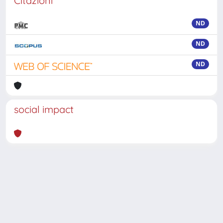
Citazioni
ND
ND
ND
social impact
Powered by
IRIS
-
about IRIS
-