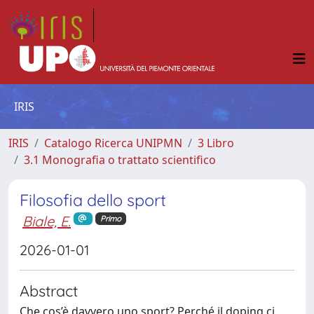
IRIS
IRIS
Catalogo Ricerca UNIPMN
3 Libro
3.1 Monografia o trattato scientifico
Filosofia dello sport
Biale, E.
Primo
2026-01-01
Abstract
Che cos’è davvero uno sport? Perché il doping ci